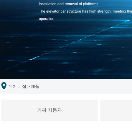
위치：
집
>
제품
가짜 자동차